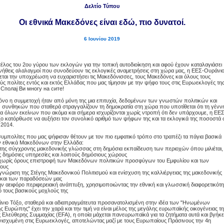
Δελτίο Τύπου
Οι εθνικά Μακεδόνες είναι εδώ, πιο δυνατοί.
6 Ιουνίου 2019
 τέλος του 2ου γύρου των εκλογών για την τοπική αυτοδιοίκηση και αφού έχουν καταλαγιάσει
νήθεις αλαλαγμοί που συνοδεύουν τις εκλογικές αναμετρήσεις στη χώρα μας, η ΕΕΣ-Ουράνι
εται την υποχρέωση να ευχαριστήσει τις Μακεδόνισσες, τους Μακεδόνες και όλους τους
ύς πολίτες εντός και εκτός Ελλάδας που μας τίμησαν με την ψήφο τους στις Ευρωεκλογές τη
 Сполај Ви многу на сите!
μόνο η συμμετοχή ήταν από μόνη της μια επιτυχία, δεδομένων των γνωστών πολιτικών και
 συνθηκών που σταθερά στραγγαλίζουν τη δημοκρατία στη χώρα που υποτίθεται ότι τη γένν
μα όλων εκείνων που ακόμα και σήμερα ισχυρίζονται χωρίς ντροπή ότι δεν υπάρχουμε, η ΕΕΣ
ο κατόρθωσε να αυξήσει τον συνολικό αριθμό των ψήφων της και τα εκλογικά της ποσοστά 
 2014.
 συμπολίτες που μας ψήφισαν θέτουν με τον πιο εμφατικό τρόπο στο τραπέζι τα πάγια βασικά
ν εθνικά Μακεδόνων στην Ελλάδα:
της σύγχρονης μακεδονικής γλώσσας στη δημόσια εκπαίδευση των περιοχών όπου μιλιέται,
ις δημόσιες υπηρεσίες και λοιπούς δημόσιους χώρους
 χωρίς όρους επιστροφή των Μακεδόνων πολιτικών προσφύγων του Εμφυλίου και των
ους
γνώριση της Στέγης Μακεδονικού Πολιτισμού και ενίσχυση της καλλιέργειας της μακεδονικής
 και των παραδόσεών μας
ην αειφόρο περιφερειακή ανάπτυξη, χρησιμοποιώντας την εθνική και γλωσσική διαφορετικότη
 τους βασικούς μοχλούς της
ιο Τόξο, σταθερά και αδιαπραγμάτευτα προσανατολισμένη στην ιδέα των "Ηνωμένων
ς Ευρώπης" έχει την χαρά και την τιμή να είναι μέλος της μεγάλης ευρωπαϊκής οικογένειας τ
Ελεύθερης Συμμαχίας (EFA), η οποία μάχεται πανευρωπαϊκά για τα ζητήματα αυτά και βγήκε
νισχυμένη στις Ευρωεκλογές, αποτελώντας μαζί με τους Ευρωπαίους Πράσινους την 4η