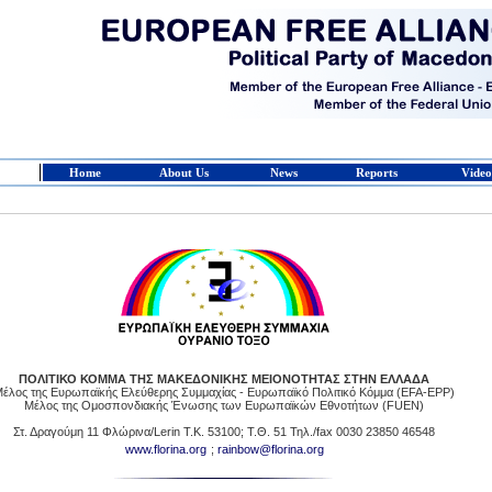
Home
About Us
News
Reports
Video
ΠΟΛΙΤΙΚΟ ΚΟΜΜΑ ΤΗΣ ΜΑΚΕΔΟΝΙΚΗΣ ΜΕΙΟΝΟΤΗΤΑΣ ΣΤΗΝ ΕΛΛΑΔΑ
έλος της Ευρωπαϊκής Ελεύθερης Συμμαχίας - Ευρωπαϊκό Πολιτικό Κόμμα (EFA-EPP)
Μέλος της Ομοσπονδιακής Ένωσης των Ευρωπαϊκών Εθνοτήτων (FUEN)
Στ. Δραγούμη 11 Φλώρινα/Lerin Τ.Κ. 53100; Τ.Θ. 51 Τηλ./fax 0030 23850 46548
www.florina.org
;
rainbow@florina.org