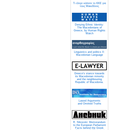
Τι έλεγε κάποτε το ΚΚΕ για
τους Μακεδόνες
Denying Ethnic Identity:
The Macedonians of
Greece, by Human Rights
Watch
Linguistics and politics II:
Macedonian Language
Greece's stance towards
its Macedonian minority
and the neighbouring
Republic of Macedonia.
Lawed Arguments
and Omitted Truths
R. Nikovski: Memorandum
to the European Parliament
Facts behind the Greek