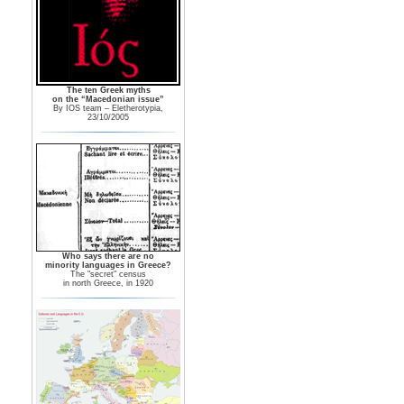
The ten Greek myths
on the “Macedonian issue”
By IOS team – Eletherotypia,
23/10/2005
Who says there are no
minority languages in Greece?
The "secret" census
in north Greece, in 1920