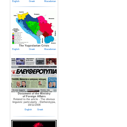
English
Greek
Macedonian
The Yugoslavian Crisis
English
Greek
Macedonian
Document of the Ministry
of Foreign Affairs
Related to the article - The obvious
linguistic particularity - Eletherotypia,
18/11/2006
English
Greek