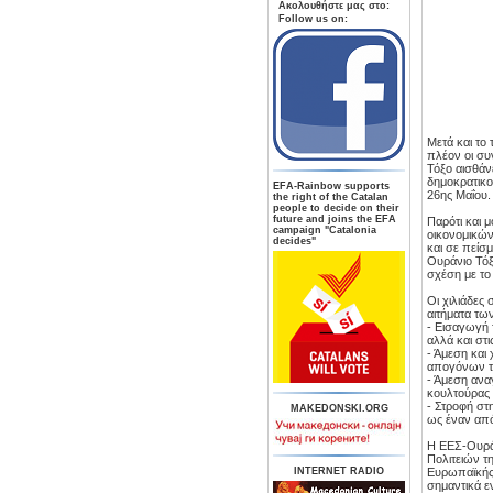
Aκολουθήστε μας στο:
Follow us on:
Μετά και το
πλέον οι συ
Τόξο αισθάν
δημοκρατικο
ΕFA-Rainbow supports
26ης Μαΐου.
the right of the Catalan
people to decide on their
future and joins the EFA
Παρότι και 
campaign "Catalonia
οικονομικών
decides"
και σε πείσ
Ουράνιο Τόξ
σχέση με το
Οι χιλιάδες
αιτήματα τω
- Εισαγωγή 
αλλά και στ
- Άμεση και
απογόνων τ
- Άμεση ανα
κουλτούρας
- Στροφή στ
MAKEDONSKI.ORG
ως έναν από
Η ΕΕΣ-Ουράν
Πολιτειών τη
INTERNET RADIO
Ευρωπαϊκής 
σημαντικά ε