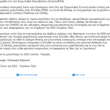
ομάδα στο νέο Ευρωπαϊκό Κοινοβούλιο (Greens/ΕFA)
μοναδική σύμπραξη λαών και πολιτισμών από όλη την Ευρωπαϊκή Ένωση ανήκει επίσης και 
ουρκικής μειονότητας στην Ελλάδα (DEB), το οποίο θα θέλαμε να συγχαρούμε για τη μεγάλη 
ριφερειακές ενότητες Ροδόπης και Ξάνθης.
ριστίες αξίζουν ακόμα σε προσωπικότητες του κεντροδεξιού, φιλελεύθερου και αριστερού χ
όσιες τοποθετήσεις τους υπέρ των θέσεών μας. Πάνω από όλους, βέβαια, θα θέλαμε να
υμε την ΟΑΚΚΕ για την αδελφική, διαχρονική και αταλάντευτη υποστήριξη και για το δημόσιο
ς τους ψηφοφόρους της να στηρίξουν την ΕΕΣ-Ουράνιο Τόξο.
ριστούμε πολύ όλα τα παπαγαλάκια του βαθέως κράτους που βιάστηκαν να πουν ότι 6500 ψ
οθετούν την ύπαρξη μακεδονικής μειονότητας στην Ελλάδα. Μας δίνουν για πολλοστή φορά τ
 ζητήσουμε να τεθεί το ζήτημα εθνικής και γλωσσικής καταγωγής επίσημα στην απογραφή πο
 2 χρόνια. Είναι άκρως υποκριτικό η Ελλάδα να κάνει υποδείξεις στη γειτονική Αλβανία που
11 εθνικές μειονότητες (ανάμεσά τους και η ελληνική και η μακεδονική) για το πως θα τις
η στιγμή που η ίδια αρνείται στοιχειωδώς να εφαρμόσει τις ίδιες της τις προτάσεις!
α τις μειονότητες το 2021 λοιπόν. Τολμάτε;
рција, Поинаква Европа!
Τύπου της ΕΕΣ - Ουράνιο Τόξο
Back to previous page
Back to top