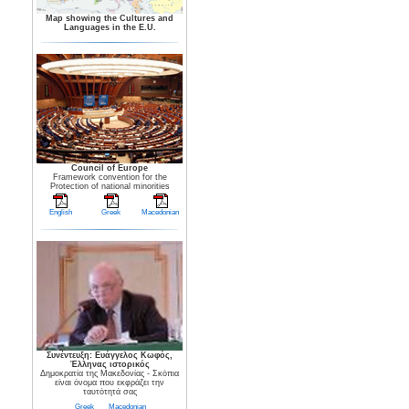
Map showing the Cultures and
Languages in the E.U.
Council of Europe
Framework convention for the
Protection of national minorities
English
Greek
Macedonian
Συνέντευξη: Ευάγγελος Κωφός,
Έλληνας ιστορικός
Δημοκρατία της Μακεδονίας - Σκόπια
είναι όνομα που εκφράζει την
ταυτότητά σας
Greek
Macedonian