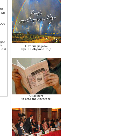
το
νίκη
ώρου
ήφοι
ην
Γιατί να ψηφίσω
υ θα
την ΕΕΣ-Ουράνιο Τόξο
Click here
to read the Abecedar!