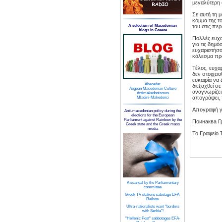
μεγαλύτερη 
Σε αυτή τη 
κόμμα της τ
A selection of Macedonian
του στις πε
blogs in Greece
Πολλές ευχα
για τις δημ
ευχαριστήσο
κάλεσμα προ
Τέλος, ευχα
δεν στοιχει
ευκαιρία να
Abecedar
διεξαχθεί σε
Aegean Macedonian Culture
αναγνωρίζει 
Antimakedonismos
απογράψει, τ
Mladini-Makedonci
Απογραφή γι
Anti-macedonian policy during the
elections for the European
Parliament against Rainbow by the
Поинаква Г
Greek state and the Greek mass
media
To Γραφείο 
A scandal by the Parliamentary
committee
Greek TV stations sabotage EFA-
Raibow
Ultra-nationalists want "borders
with Serbia"!
"Hellenic Post" sabbotages EFA-