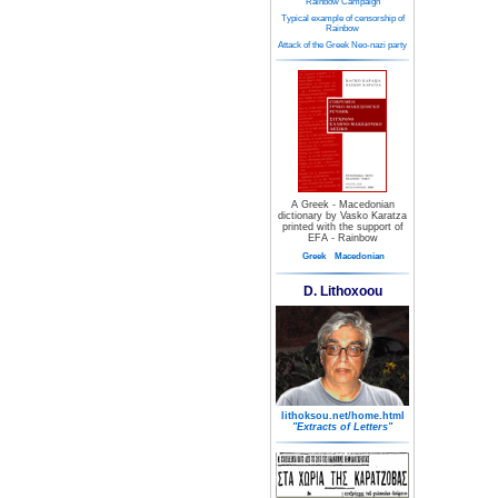
Rainbow Campaign
Typical example of censorship of
Rainbow
Attack of the Greek Neo-nazi party
A Greek - Macedonian
dictionary by Vasko Karatza
printed with the support of
EFA - Rainbow
Greek
Macedonian
D. Lithoxoou
lithoksou.net/home.html
"Extracts of Letters"