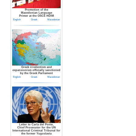
Promotion of the
Macedonian Language
Primer at the OSCE HDIM
English
Greek
Macedonian
Greek irredentism and
expansionism officially sanctioned
by the Greek Parliament
English
Greek
Macedonian
Letter to Carla del Ponte,
Chief Prosecutor for the UN
International Criminal Tribunal for
the former Yugoslavia