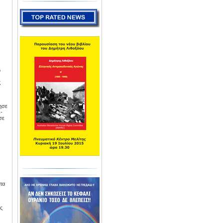
ο
ς
ησε
-
σε
τα
ης