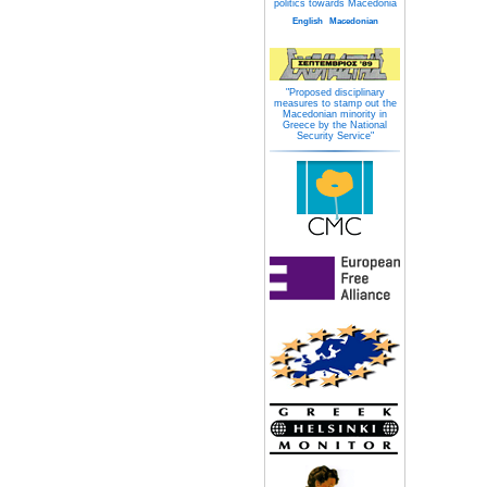
politics towards Macedonia
English
Macedonian
"Proposed disciplinary
measures to stamp out the
Macedonian minority in
Greece by the National
Security Service"