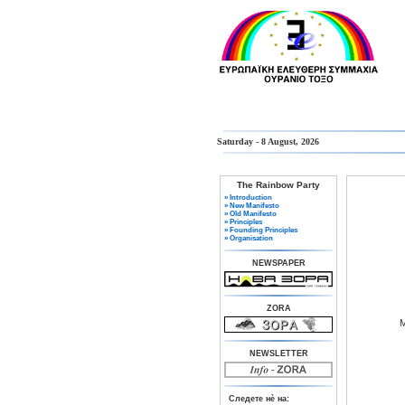
Saturday - 8 August, 2026
The Rainbow Party
» Introduction
» New Manifesto
» Old Manifesto
» Principles
» Founding Principles
» Organisation
NEWSPAPER
ZORA
Μ
NEWSLETTER
Следете нè на: