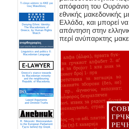
Τι έλεγε κάποτε το ΚΚΕ για
απόφαση του Ουράνιο
τους Μακεδόνες
εθνικής μακεδονικής μ
Ελλάδα, και μπορεί να
Denying Ethnic Identity:
The Macedonians of
απάντηση στην ελληνι
Greece, by Human Rights
Watch
περί ανύπαρκτης μακε
Linguistics and politics II:
Macedonian Language
Greece's stance towards
its Macedonian minority
and the neighbouring
Republic of Macedonia.
Lawed Arguments
and Omitted Truths
R. Nikovski: Memorandum
to the European Parliament
Facts behind the Greek