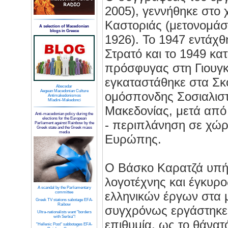
2005), γεννήθηκε στο 
Καστοριάς (μετονομάσ
A selection of Macedonian
blogs in Greece
1926). Το 1947 εντάχθ
Στρατό και το 1949 κα
πρόσφυγας στη Γιουγ
εγκαταστάθηκε στα Σκ
Abecedar
Aegean Macedonian Culture
ομόσπονδης Σοσιαλιστ
Antimakedonismos
Mladini-Makedonci
Μακεδονίας, μετά από
Anti-macedonian policy during the
elections for the European
- περιπλάνηση σε χώρ
Parliament against Rainbow by the
Greek state and the Greek mass
media
Ευρώπης.
Ο Βάσκο Καρατζά υπή
λογοτέχνης και έγκυρ
A scandal by the Parliamentary
ελληνικών έργων στα 
committee
Greek TV stations sabotage EFA-
Raibow
συγχρόνως εργάστηκε 
Ultra-nationalists want "borders
with Serbia"!
επιθυμία, ως το θάνατ
"Hellenic Post" sabbotages EFA-