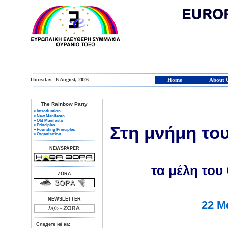
Thursday - 6 August, 2026
Home
About 
The Rainbow Party
» Introduction
» New Manifesto
» Old Manifesto
» Principles
Στη μνήμη το
» Founding Principles
» Organisation
NEWSPAPER
τα μέλη του
ZORA
NEWSLETTER
22 Μ
Следете нè на: