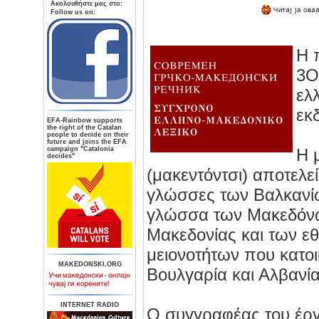
Aκολουθήστε μας στο:
Follow us on:
Η 
3Ο
ελ
εκ
ΕFA-Rainbow supports
the right of the Catalan
people to decide on their
future and joins the EFA
campaign "Catalonia
Η 
decides"
(μακεντόντσι) αποτελε
γλώσσες των Βαλκανίω
γλώσσα των Μακεδόνω
Μακεδονίας και των ε
μειονοτήτων που κατο
MAKEDONSKI.ORG
Βουλγαρία και Αλβανία
INTERNET RADIO
Ο συγγραφέας του έργ