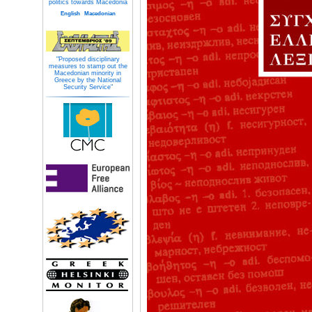
politics towards Macedonia
English
Macedonian
"Proposed disciplinary
measures to stamp out the
Macedonian minority in
Greece by the National
Security Service"