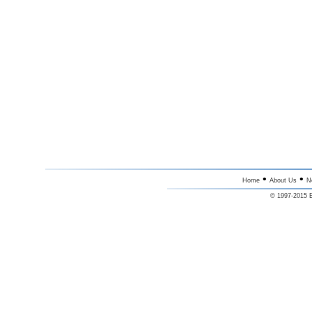
•
•
Home
About Us
N
© 1997-2015 E