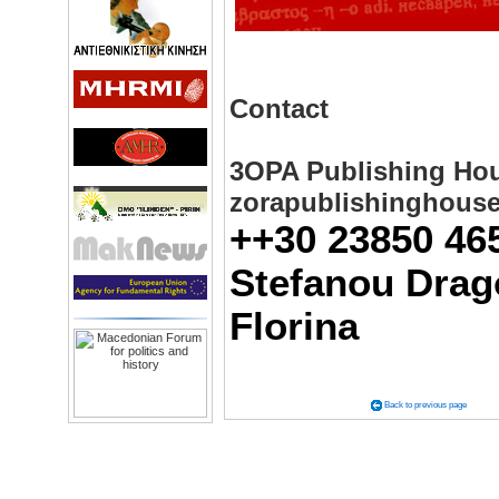
Contact
3OPA Publishing Ho
zorapublishinghous
++30 23850 46
Stefanou Drag
Florina
Back to previous page