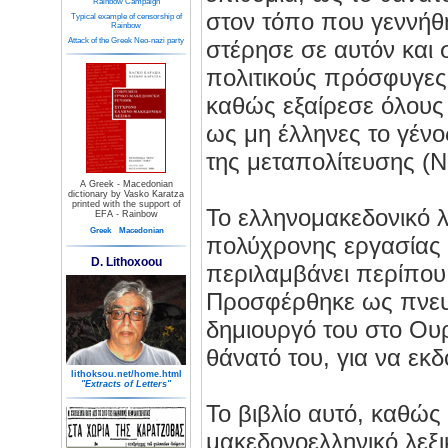
Rainbow Campaign
στον τόπο που γεννήθ
Typical example of censorship of
Rainbow
Attack of the Greek Neo-nazi party
στέρησε σε αυτόν και 
πολιτικούς πρόσφυγες 
καθώς εξαίρεσε όλους
ως μη έλληνες το γέν
της μεταπολίτευσης (Ν.
A Greek - Macedonian
dictionary by Vasko Karatza
printed with the support of
Το ελληνομακεδονικό λ
EFA - Rainbow
Greek
Macedonian
πολύχρονης εργασίας 
D. Lithoxoou
περιλαμβάνει περίπου 
Προσφέρθηκε ως πνευ
δημιουργό του στο Ουρ
θάνατό του, για να εκ
lithoksou.net/home.html
"Extracts of Letters"
Το βιβλίο αυτό, καθώς 
μακεδονοελληνικό λεξι